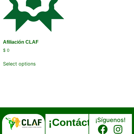
Afiliación CLAF
$
0
Select options
¡Contáctanos!
¡Síguenos!