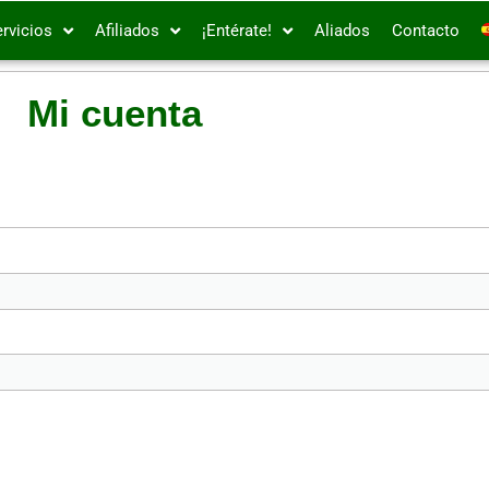
rvicios
Afiliados
¡Entérate!
Aliados
Contacto
Mi cuenta