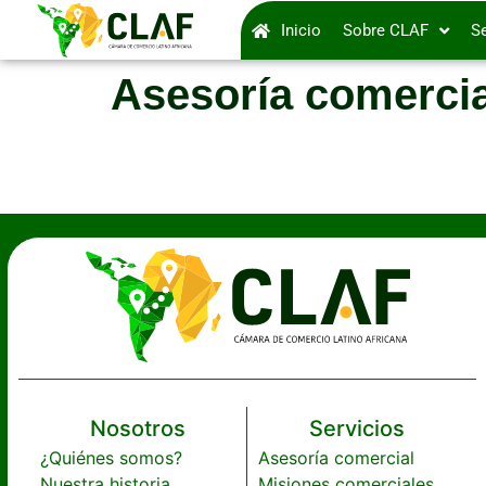
Inicio
Sobre CLAF
Se
Asesoría comercia
Nosotros
Servicios
¿Quiénes somos?
Asesoría comercial
Nuestra historia
Misiones comerciales