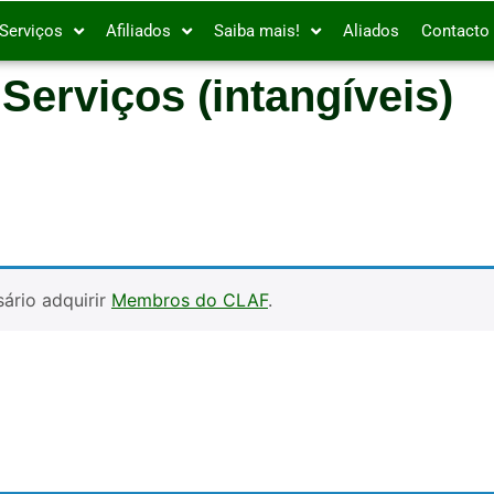
Serviços
Afiliados
Saiba mais!
Aliados
Contacto
:
Serviços (intangíveis)
ário adquirir
Membros do CLAF
.